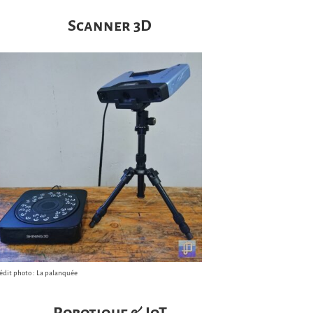
Scanner 3D
édit photo : La palanquée
Robotique & IoT