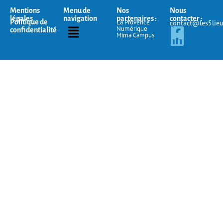
Mentions
Menu de
Nos
Nous
légales
navigation
partenaires :
contacter :
Politique de
La Provence
contact@les5lie
Numérique
confidentialité
Mima Campus