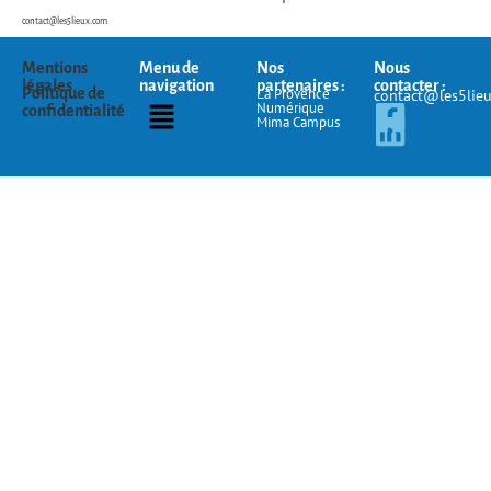
contact@les5lieux.com
Mentions
Menu de
Nos
Nous
légales
navigation
partenaires :
contacter :
Politique de
La Provence
contact@les5lie
Numérique
confidentialité
Mima Campus